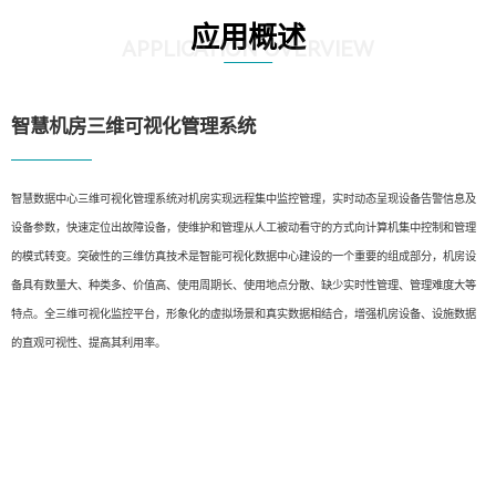
应用概述
APPLICATION OVERVIEW
智慧机房三维可视化管理系统
智慧数据中心三维可视化管理系统对机房实现远程集中监控管理，实时动态呈现设备告警信息及
设备参数，快速定位出故障设备，使维护和管理从人工被动看守的方式向计算机集中控制和管理
的模式转变。突破性的三维仿真技术是智能可视化数据中心建设的一个重要的组成部分，机房设
备具有数量大、种类多、价值高、使用周期长、使用地点分散、缺少实时性管理、管理难度大等
特点。全三维可视化监控平台，形象化的虚拟场景和真实数据相结合，增强机房设备、设施数据
的直观可视性、提高其利用率。