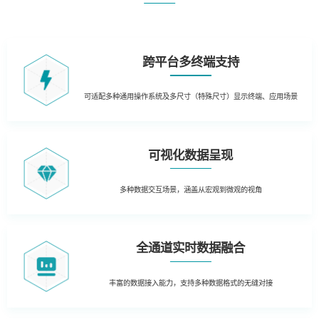
跨平台多终端支持
可适配多种通用操作系统及多尺寸（特殊尺寸）显示终端、应用场景
可视化数据呈现
多种数据交互场景，涵盖从宏观到微观的视角
全通道实时数据融合
丰富的数据接入能力，支持多种数据格式的无缝对接