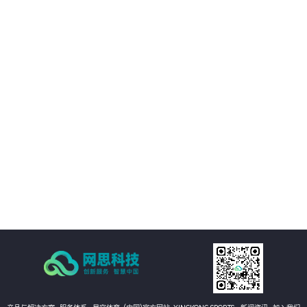
02
整。
IT资产可视化管理：在三维环境中通过鼠标点击实现楼层、机房、机房子区
域、机柜、设备的分级直接浏览。实现机房可用性动态统计，包括空间可用
性、用电量分布、温湿度分布情况和机房承重分布情况统计。当上架设备物理
位置发生变化时，设备位置根据数据库变化自动变更。用户也可通过维护工具
03
自行调整。
机房环境监控可视化管理：在三维环境中以虚拟现实的方式来展示传统环境监
控系统，给管理员一个更加贴近现实场景的操作环境，进一步提升了操作体
验。极大的提高的机房监控管理的人性化、真实化。
04
配线可视化管理：配线可视化管理功能模块以三维可视化形式直观呈现链路连
接，实现对设备端口和连接线缆（基础布线和跳线）的管理，可以有效提升数
据中心配线的管理水平。
05
统计可视化管理：可视化管理系统可以树形数据呈现和三维场景展现两种方式
同时表现机房和机柜整体使用情况，对于已用空间和可用空间进行精确统计和
展现。