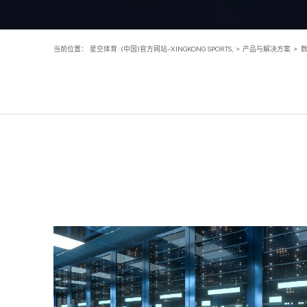
当前位置：
星空体育·(中国)官方网站-XINGKONG SPORTS,
>
产品与解决方案
>