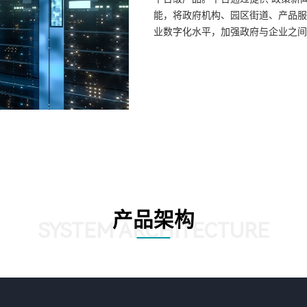
能，将政府机构、园区街道、产品服
业数字化水平，加强政府与企业之间
产品架构
SYSTEM ARCHITECTURE