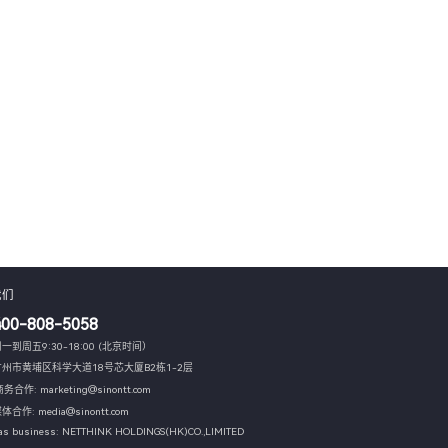
我们
400-808-5058
一到周五9:30-18:00 (北京时间）
广州市黄埔区科学大道18号芯大厦B2栋1-2层
务合作: marketing@sinontt.com
体合作: media@sinontt.com
as business: NETTHINK HOLDINGS(HK)CO.,LIMITED