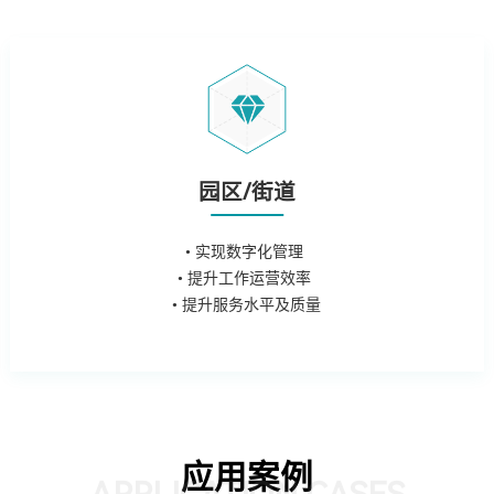
园区/街道
• 实现数字化管理
• 提升工作运营效率
• 提升服务水平及质量
应用案例