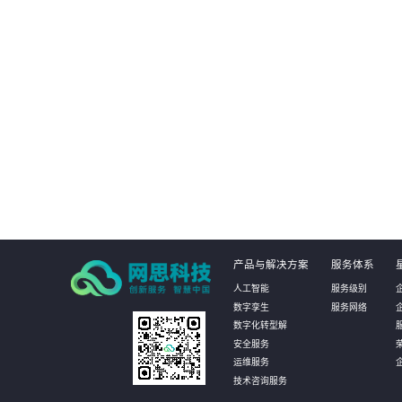
产品与解决方案
服务体系
人工智能
服务级别
数字孪生
服务网络
数字化转型解
安全服务
运维服务
技术咨询服务