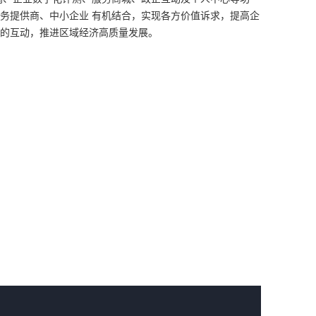
务提供商、中小企业 有机结合，实现各方价值诉求，提高企
的互动，推进区域经济高质量发展。