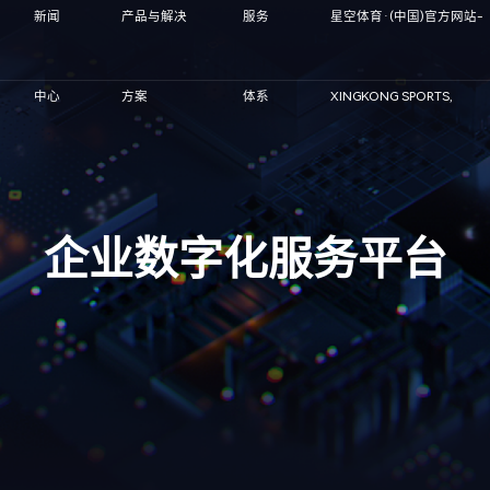
新闻
产品与解决
服务
星空体育·(中国)官方网站-
中心
方案
体系
XINGKONG SPORTS,
企业数字化服务平台