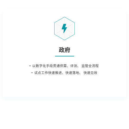
政府
•
以数字化手段贯通供需、评测、 监管全流程
•
试点工作快速推进、快速落地、
快速见效