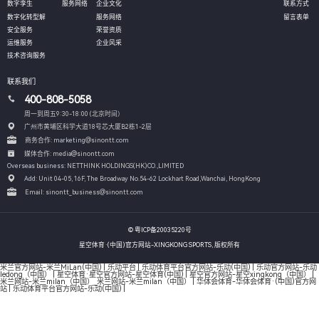
数字孪生
服务网络
企业文化
联系方式
数字化转型解
服务网络
留言表单
安全服务
荣誉资质
运维服务
企业风采
技术咨询服务
联系我们
400-808-5058
周一到周五9:30-18:00 (北京时间）
广州市黄埔区科学大道18号芯大厦B2栋1-2层
商务合作: marketing@sinontt.com
媒体合作: media@sinontt.com
Overseas business: NETTHINK HOLDINGS(HK)CO.,LIMITED
Add: Unit 04-05, 16F, The Broadway No.54-62 Lockhart Road,
Wanchai, HongKong
Email: sinontt_business@sinontt.com
© 粤ICP备20035220号
星空体育·(中国)官方网站-XINGKONG SPORTS, 版权所有
米兰官方网站-米兰MiLan(中国)
|
乐动平台
|
乐动体育平台官方网站-乐动(中国)
|
乐动官方网站-乐动
ledong（中国）
|
星空体育·星空官方网站-星空体育(中国)
|
星空官方网站-星空xingkong（中国）
|
米兰网站-米兰milan（中国）_米兰网站-米兰milan（中国）
|
华体会体育-华体会体育·(中国)官方网
站
|
乐动体育平台官方网站-乐动(中国)
|