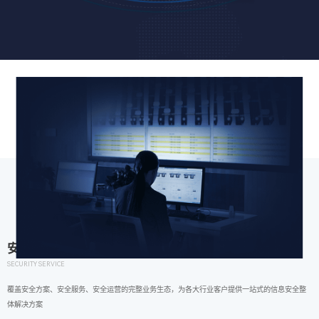
安全服务
SECURITY SERVICE
覆盖安全方案、安全服务、安全运营的完整业务生态，为各大行业客户提供一站式的信息安全整
体解决方案