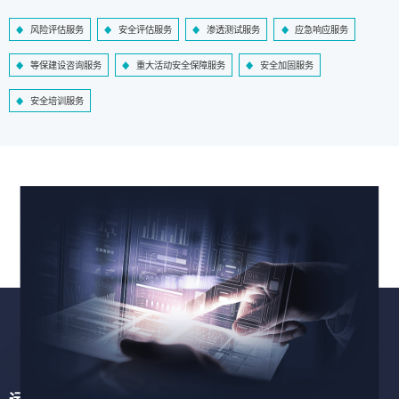
风险评估服务
安全评估服务
渗透测试服务
应急响应服务
等保建设咨询服务
重大活动安全保障服务
安全加固服务
安全培训服务