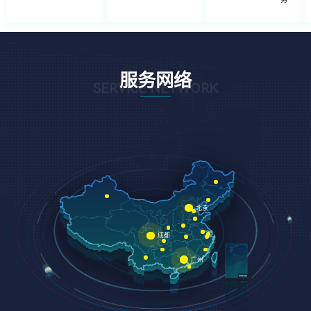
服务网络
SERVICE NETWORK
北京
成都
广州