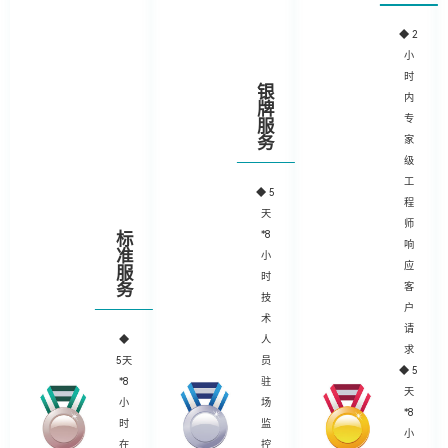
◆
2
小
时
银
内
牌
专
服
家
务
级
工
◆
5
程
天
师
*8
标
响
准
小
应
服
时
客
务
技
户
术
请
◆
人
求
5天
员
◆ 5
*8
驻
天
小
场
*8
时
监
小
在
控